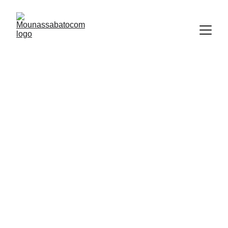
Mounassabatocom
LE MARCH
É
 DES F
Ê
TES EN LIGNE
Création de l'expérience parfaite de votre mariage avec 
nos experts dans les différents domaines de l'organisation 
des fêtes de A à Z réellement.