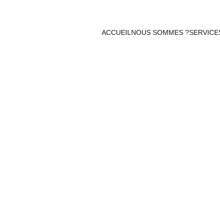
ACCUEIL
NOUS SOMMES ?
SERVICE
Découvrez l’Élégance Intemporelle de Miss Bijoux! 
d’élégance, créée avec passion et savoir-faire artisanal. 
ez spécial,  soyez les bienvenus dans notre boutiques pour trouver votre