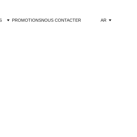
S
PROMOTIONS
NOUS CONTACTER
AR
 bijoux d’exception. 