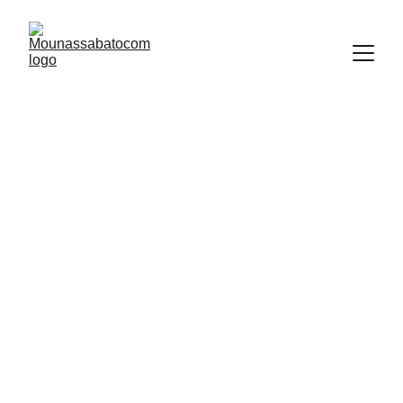
La EURL MOUNASSABATOCOM vous propose 
une location de matériel des fêtes pour tous vos 
événements à des prix imbattables, chaises, tables, 
nappes et housses de chaises, scènes de mariée, 
chapiteaux et vaisselle.
On vous propose aussi le service de décoration, 
montage, démontage et transport.